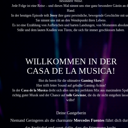
besondere Weise.
Jede Folge ist eine Reise – und dieses Mal nimmt uns eine ganz besondere Gästin an d
Hand.
In der heutigen Episode teilt
Jessy
ihre ganz persönliche, bewegende Geschichte mit u
Sie nimmt uns mit an den Wendepunkt ihres Lebens.
Es ist eine Erzählung von Aufbrüchen und harten Landungen, von Momenten absolut
Stille und dem lauten Knallen von Türen, die sich für immer geschlossen haben.
WILLKOMMEN IN DER
CASA DE LA MUSICA!
Bist du bereit für die ultimative
Gaming Show?
Hier trifft fetter Sound auf geballte Gaming-Action!
In der
Casa de la Musica
dreht sich alles um den perfekten Mix aus maximalem Spa
richtig guter Musik und der Chance auf
tolle Gewinne
, die du dir nicht entgehen lass
willst!
Deine Gastgeberin
Niemand Geringeres als die charmante
Mercedes Fuentes
führt dich du
das Spektakel und sorgt dafür, dass die Stimmung kocht.