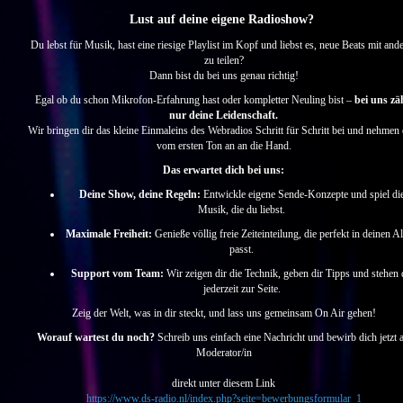
Lust auf deine eigene Radioshow?
Du lebst für Musik, hast eine riesige Playlist im Kopf und liebst es, neue Beats mit and
zu teilen?
Dann bist du bei uns genau richtig!
Egal ob du schon Mikrofon-Erfahrung hast oder kompletter Neuling bist –
bei uns zä
nur deine Leidenschaft.
Wir bringen dir das kleine Einmaleins des Webradios Schritt für Schritt bei und nehmen 
vom ersten Ton an an die Hand.
Das erwartet dich bei uns:
Deine Show, deine Regeln:
Entwickle eigene Sende-Konzepte und spiel di
Musik, die du liebst.
Maximale Freiheit:
Genieße völlig freie Zeiteinteilung, die perfekt in deinen Al
passt.
Support vom Team:
Wir zeigen dir die Technik, geben dir Tipps und stehen 
jederzeit zur Seite.
Zeig der Welt, was in dir steckt, und lass uns gemeinsam On Air gehen!
Worauf wartest du noch?
Schreib uns einfach eine Nachricht und bewirb dich jetzt a
Moderator/in
direkt unter diesem Link
https://www.ds-radio.nl/index.php?seite=bewerbungsformular_1