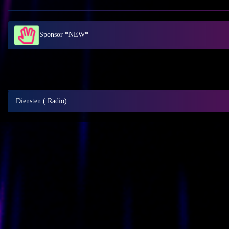
Sponsor *NEW*
Diensten ( Radio)